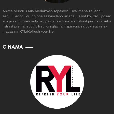
Anima Mundi ili Mia Medaković-Topalović. Dva imena za jednu
ženu. I jedno i drugo ona sasvim lepo uklapa u život koji živi i posao
koji je za nju zadovoljstvo, pa ga tako i naziva. Strast prema čoveku
i strast prema lepoti bili su joj i glavna inspiracija za pokretanje e-
magazina RYL/Refresh your life
O NAMA