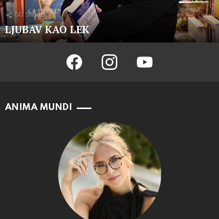
50
Shares
LJUBAV KAO LEK
facebook
instagram
youtube
ANIMA MUNDI