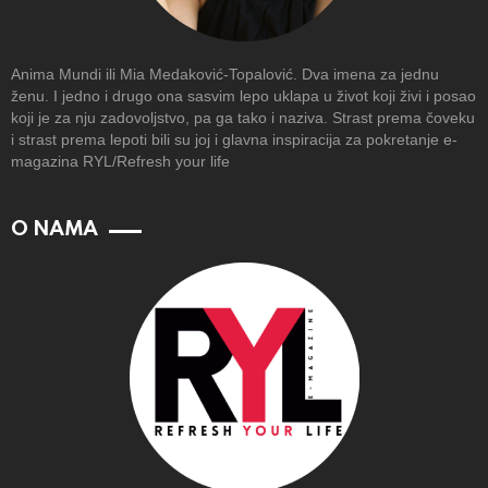
Anima Mundi ili Mia Medaković-Topalović. Dva imena za jednu
ženu. I jedno i drugo ona sasvim lepo uklapa u život koji živi i posao
koji je za nju zadovoljstvo, pa ga tako i naziva. Strast prema čoveku
i strast prema lepoti bili su joj i glavna inspiracija za pokretanje e-
magazina RYL/Refresh your life
O NAMA