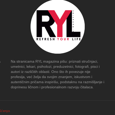
a
Na stranicama RYL magazina pišu: priznati stručnjaci,
umetnici, lekari, psiholozi, preduzetnici, fotografi, pisci i
autori iz različitih oblasti. Ono što ih povezuje nije
profesija, već želja da svojim znanjem, iskustvom i
autentičnim pričama inspirišu, podstaknu na razmišljanje i
doprinesu ličnom i profesionalnom razvoju čitalaca.
išćenja
.