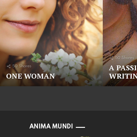
50
Shares
A PASS
50
Shares
ONE WOMAN
WRITI
ANIMA MUNDI