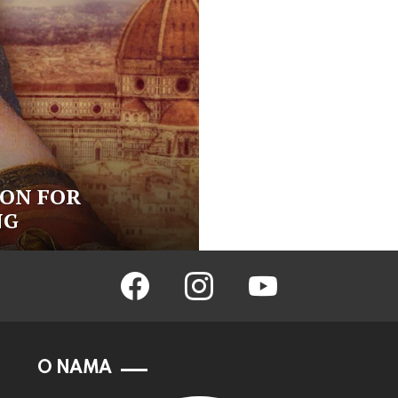
ION FOR
NG
facebook
instagram
youtube
O NAMA