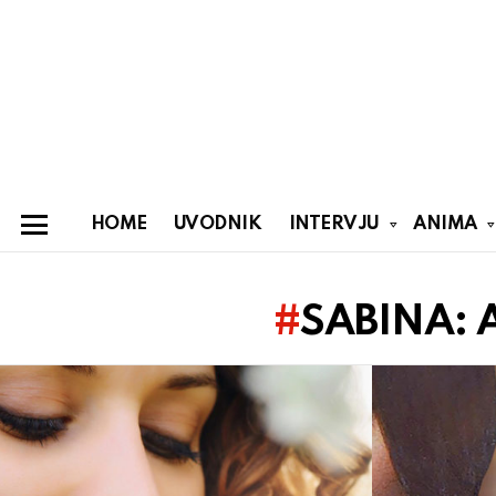
HOME
UVODNIK
INTERVJU
ANIMA
Menu
You are here:
SABINA: A
Latest
stories