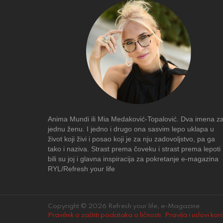
Anima Mundi ili Mia Medaković-Topalović. Dva imena z
jednu ženu. I jedno i drugo ona sasvim lepo uklapa u
život koji živi i posao koji je za nju zadovoljstvo, pa ga
tako i naziva. Strast prema čoveku i strast prema lepoti
bili su joj i glavna inspiracija za pokretanje e-magazina
RYL/Refresh your life
Copyright © 2026 Refresh your life, e-Magazine.
Pravilnik o zaštiti podataka o ličnosti
.
Pravila i uslovi kor