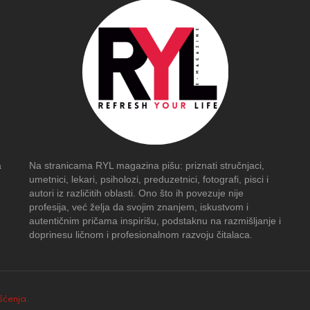
a
Na stranicama RYL magazina pišu: priznati stručnjaci,
umetnici, lekari, psiholozi, preduzetnici, fotografi, pisci i
autori iz različitih oblasti. Ono što ih povezuje nije
profesija, već želja da svojim znanjem, iskustvom i
autentičnim pričama inspirišu, podstaknu na razmišljanje i
doprinesu ličnom i profesionalnom razvoju čitalaca.
išćenja
.