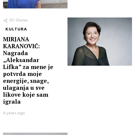
50
Shares
KULTURA
MIRJANA
KARANOVIĆ:
Nagrada
„Aleksandar
Lifka” za mene je
potvrda moje
energije, snage,
ulaganja u sve
likove koje sam
igrala
6 years ago