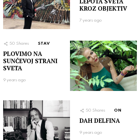
LEPOTA SVETA
KROZ OBJEKTIV
7 years ago
50
Shares
STAV
PLOVIMO NA
SUNČEVOJ STRANI
SVETA
9 years ago
50
Shares
ON
DAH DELFINA
9 years ago