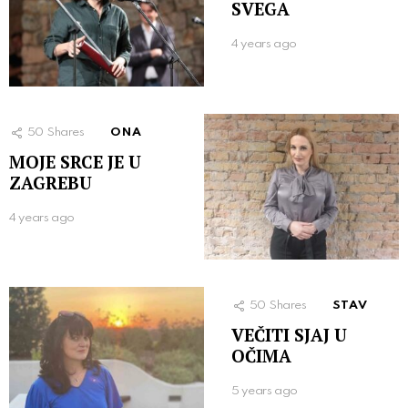
SVEGA
4 years ago
50
Shares
ONA
MOJE SRCE JE U
ZAGREBU
4 years ago
50
Shares
STAV
VEČITI SJAJ U
OČIMA
5 years ago