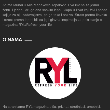
Anima Mundi ili Mia Medaković-Topalović. Dva imena za jednu
ženu. I jedno i drugo ona sasvim lepo uklapa u život koji živi i posao
koji je za nju zadovoljstvo, pa ga tako i naziva. Strast prema čoveku
i strast prema lepoti bili su joj i glavna inspiracija za pokretanje e-
magazina RYL/Refresh your life
O NAMA
Na stranicama RYL magazina pišu: priznati stručnjaci, umetnici,