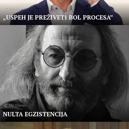
50
Shares
„USPEH JE PREŽIVETI BOL PROCESA”
50
Shares
NULTA EGZISTENCIJA