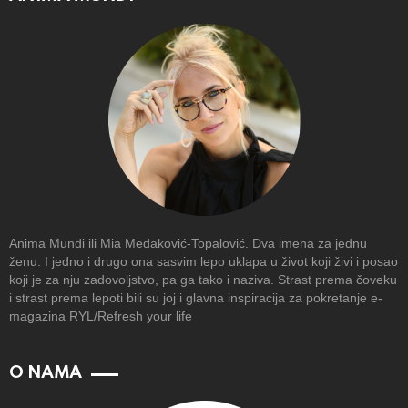
Anima Mundi ili Mia Medaković-Topalović. Dva imena za jednu
ženu. I jedno i drugo ona sasvim lepo uklapa u život koji živi i posao
koji je za nju zadovoljstvo, pa ga tako i naziva. Strast prema čoveku
i strast prema lepoti bili su joj i glavna inspiracija za pokretanje e-
magazina RYL/Refresh your life
O NAMA