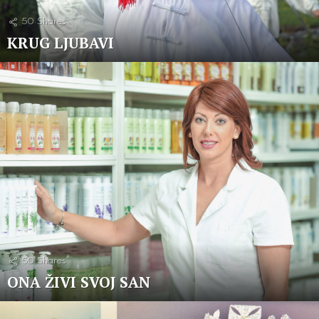
50
Shares
KRUG LJUBAVI
50
Shares
ONA ŽIVI SVOJ SAN