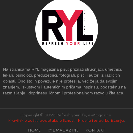
Na stranicama RYL magazina pišu: priznati stručnjaci, umetnici,
lekari, psiholozi, preduzetnici, fotografi, pisci i autori iz različitih
oblasti. Ono što ih povezuje nije profesija, već želja da svojim
znanjem, iskustvom i autentičnim pričama inspirišu, podstaknu na
razmišljanje i doprinesu ličnom i profesionalnom razvoju čitalaca.
Copyright © 2026 Refresh your life, e-Magazine.
Pravilnik o zaštiti podataka o ličnosti
.
Pravila i uslovi korišćenja
.
HOME
RYL MAGAZINE
KONTAKT