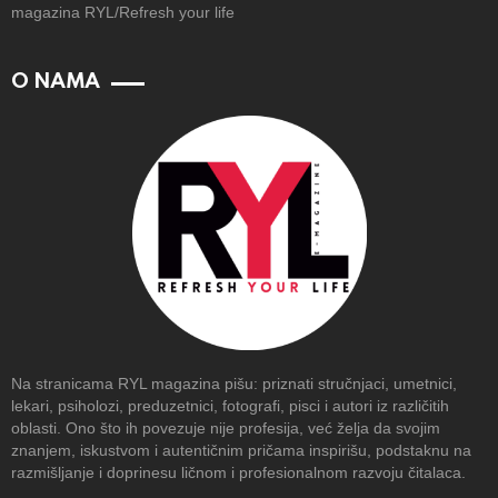
magazina RYL/Refresh your life
O NAMA
Na stranicama RYL magazina pišu: priznati stručnjaci, umetnici,
lekari, psiholozi, preduzetnici, fotografi, pisci i autori iz različitih
oblasti. Ono što ih povezuje nije profesija, već želja da svojim
znanjem, iskustvom i autentičnim pričama inspirišu, podstaknu na
razmišljanje i doprinesu ličnom i profesionalnom razvoju čitalaca.