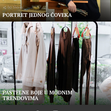
50
Shares
PORTRET JEDNOG ČOVEKA
50
Shares
PASTELNE BOJE U MODNIM
TRENDOVIMA