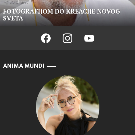
50
Shares
FOTOGRAFIJOM DO KREACIJE NOVOG
SVETA
facebook
instagram
youtube
ANIMA MUNDI