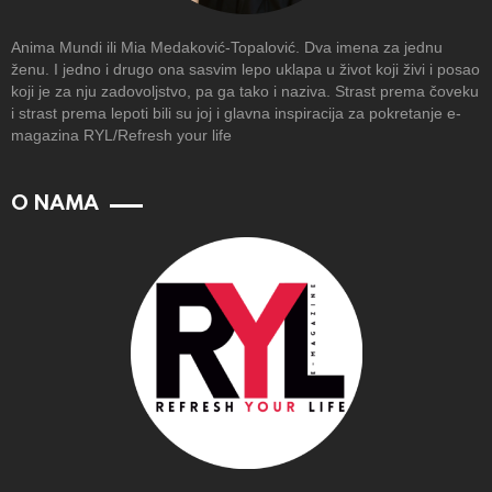
Anima Mundi ili Mia Medaković-Topalović. Dva imena za jednu
ženu. I jedno i drugo ona sasvim lepo uklapa u život koji živi i posao
koji je za nju zadovoljstvo, pa ga tako i naziva. Strast prema čoveku
i strast prema lepoti bili su joj i glavna inspiracija za pokretanje e-
magazina RYL/Refresh your life
O NAMA