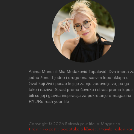
Anima Mundi ili Mia Medaković-Topalović. Dva imena z
jednu ženu. I jedno i drugo ona sasvim lepo uklapa u
život koji živi i posao koji je za nju zadovoljstvo, pa ga
tako i naziva. Strast prema čoveku i strast prema lepoti
bili su joj i glavna inspiracija za pokretanje e-magazina
RYL/Refresh your life
Copyright © 2026 Refresh your life, e-Magazine.
Pravilnik o zaštiti podataka o ličnosti
.
Pravila i uslovi kor