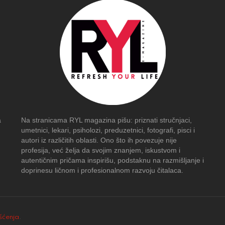
a
Na stranicama RYL magazina pišu: priznati stručnjaci,
umetnici, lekari, psiholozi, preduzetnici, fotografi, pisci i
autori iz različitih oblasti. Ono što ih povezuje nije
profesija, već želja da svojim znanjem, iskustvom i
autentičnim pričama inspirišu, podstaknu na razmišljanje i
doprinesu ličnom i profesionalnom razvoju čitalaca.
išćenja
.