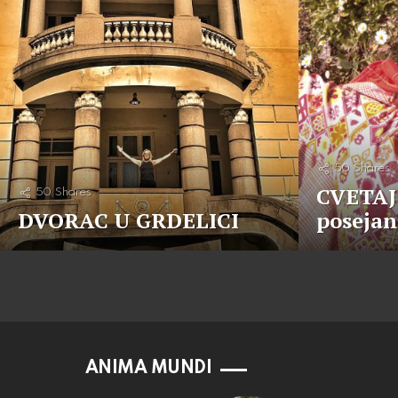
50
Shares
CVETAJ 
50
Shares
DVORAC U GRDELICI
posejan
ANIMA MUNDI