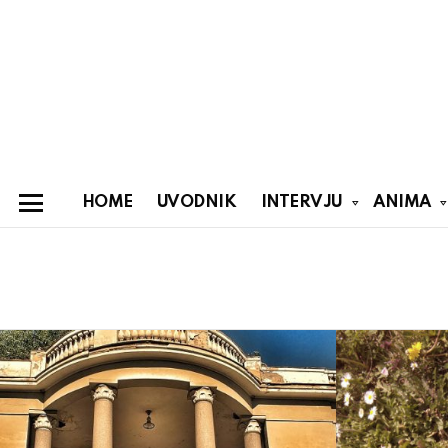
HOME
UVODNIK
INTERVJU
ANIMA
Menu
You are here:
Latest
stories