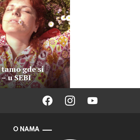
tamo gde si
 – u SEBI
facebook
instagram
youtube
O NAMA