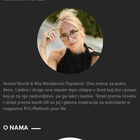
Anima Mundi ili Mia Medaković-Topalović. Dva imena za jednu
ženu. I jedno i drugo ona sasvim lepo uklapa u život koji živi i posao
koji je za nju zadovoljstvo, pa ga tako i naziva. Strast prema čoveku
i strast prema lepoti bili su joj i glavna inspiracija za pokretanje e-
magazina RYL/Refresh your life
O NAMA