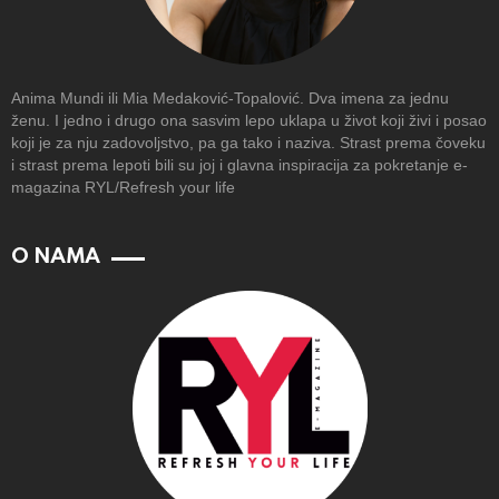
Anima Mundi ili Mia Medaković-Topalović. Dva imena za jednu
ženu. I jedno i drugo ona sasvim lepo uklapa u život koji živi i posao
koji je za nju zadovoljstvo, pa ga tako i naziva. Strast prema čoveku
i strast prema lepoti bili su joj i glavna inspiracija za pokretanje e-
magazina RYL/Refresh your life
O NAMA