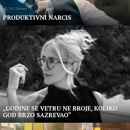
50
Shares
PRODUKTIVNI NARCIS
50
Shares
„GODINE SE VETRU NE BROJE, KOLIKO
GOD BRZO SAZREVAO“