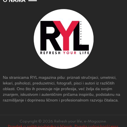
O NAMA
Na stranicama RYL magazina pišu: priznati stručnjaci, umetnici,
lekari, psiholozi, preduzetnici, fotografi, pisci i autori iz različitih
oblasti. Ono što ih povezuje nije profesija, već želja da svojim
znanjem, iskustvom i autentičnim pričama inspirišu, podstaknu na
razmišljanje i doprinesu ličnom i profesionalnom razvoju čitalaca.
Copyright © 2026 Refresh your life, e-Magazine.
Pravilnik o zaštiti podataka o ličnosti
.
Pravila i uslovi korišćenja
.