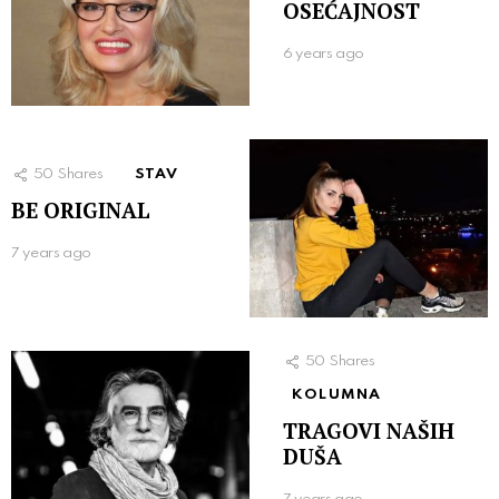
OSEĆAJNOST
6 years ago
50
Shares
STAV
BE ORIGINAL
7 years ago
50
Shares
KOLUMNA
TRAGOVI NAŠIH
DUŠA