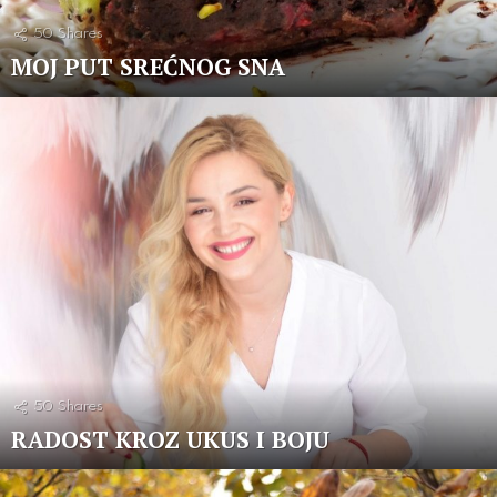
50
Shares
MOJ PUT SREĆNOG SNA
50
Shares
RADOST KROZ UKUS I BOJU