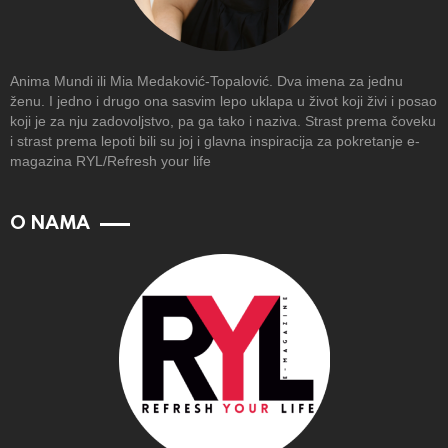
Anima Mundi ili Mia Medaković-Topalović. Dva imena za jednu
ženu. I jedno i drugo ona sasvim lepo uklapa u život koji živi i posao
koji je za nju zadovoljstvo, pa ga tako i naziva. Strast prema čoveku
i strast prema lepoti bili su joj i glavna inspiracija za pokretanje e-
magazina RYL/Refresh your life
O NAMA