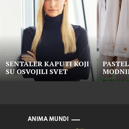
50
Shares
50
Shares
SENTALER KAPUTI KOJI
PASTEL
SU OSVOJILI SVET
MODNI
ANIMA MUNDI