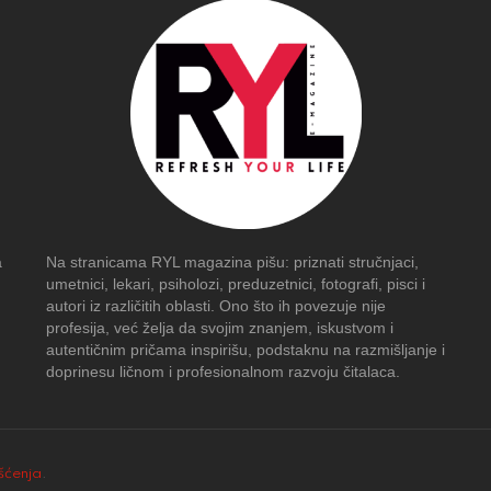
a
Na stranicama RYL magazina pišu: priznati stručnjaci,
umetnici, lekari, psiholozi, preduzetnici, fotografi, pisci i
autori iz različitih oblasti. Ono što ih povezuje nije
profesija, već želja da svojim znanjem, iskustvom i
autentičnim pričama inspirišu, podstaknu na razmišljanje i
doprinesu ličnom i profesionalnom razvoju čitalaca.
išćenja
.