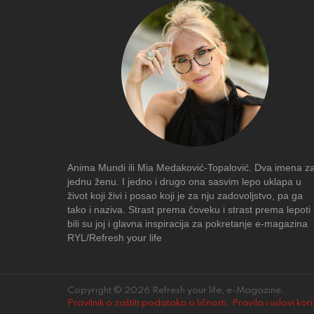
Anima Mundi ili Mia Medaković-Topalović. Dva imena z
jednu ženu. I jedno i drugo ona sasvim lepo uklapa u
život koji živi i posao koji je za nju zadovoljstvo, pa ga
tako i naziva. Strast prema čoveku i strast prema lepoti
bili su joj i glavna inspiracija za pokretanje e-magazina
RYL/Refresh your life
Copyright © 2026 Refresh your life, e-Magazine.
Pravilnik o zaštiti podataka o ličnosti
.
Pravila i uslovi kor