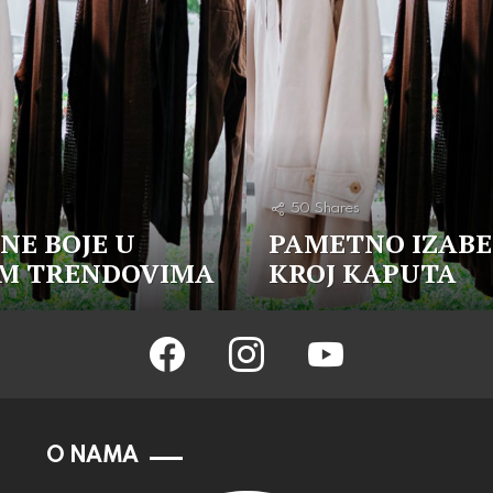
50
Shares
NE BOJE U
PAMETNO IZABE
M TRENDOVIMA
KROJ KAPUTA
facebook
instagram
youtube
O NAMA