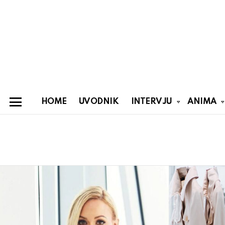
HOME
UVODNIK
INTERVJU
ANIMA
Menu
You are here:
Latest
stories