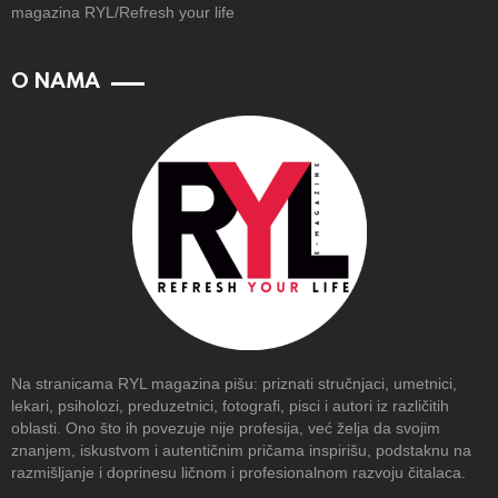
magazina RYL/Refresh your life
O NAMA
Na stranicama RYL magazina pišu: priznati stručnjaci, umetnici,
lekari, psiholozi, preduzetnici, fotografi, pisci i autori iz različitih
oblasti. Ono što ih povezuje nije profesija, već želja da svojim
znanjem, iskustvom i autentičnim pričama inspirišu, podstaknu na
razmišljanje i doprinesu ličnom i profesionalnom razvoju čitalaca.