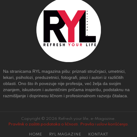
Na stranicama RYL magazina pišu: priznati stručnjaci, umetnici,
lekari, psiholozi, preduzetnici, fotografi, pisci i autori iz različitih
oblasti. Ono što ih povezuje nije profesija, već želja da svojim
znanjem, iskustvom i autentičnim pričama inspirišu, podstaknu na
razmišljanje i doprinesu ličnom i profesionalnom razvoju čitalaca.
Copyright © 2026 Refresh your life, e-Magazine.
Pravilnik o zaštiti podataka o ličnosti
.
Pravila i uslovi korišćenja
.
HOME
RYL MAGAZINE
KONTAKT