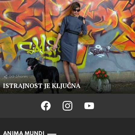
50
Shares
ISTRAJNOST JE KLJUČNA
facebook
instagram
youtube
ANIMA MUNDI