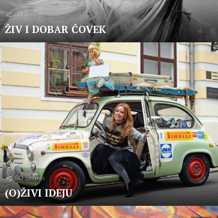
50
Shares
ŽIV I DOBAR ČOVEK
50
Shares
(O)ŽIVI IDEJU