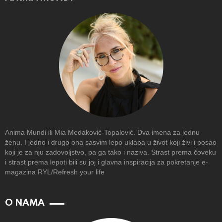
Anima Mundi ili Mia Medaković-Topalović. Dva imena za jednu
ženu. I jedno i drugo ona sasvim lepo uklapa u život koji živi i posao
koji je za nju zadovoljstvo, pa ga tako i naziva. Strast prema čoveku
i strast prema lepoti bili su joj i glavna inspiracija za pokretanje e-
magazina RYL/Refresh your life
O NAMA