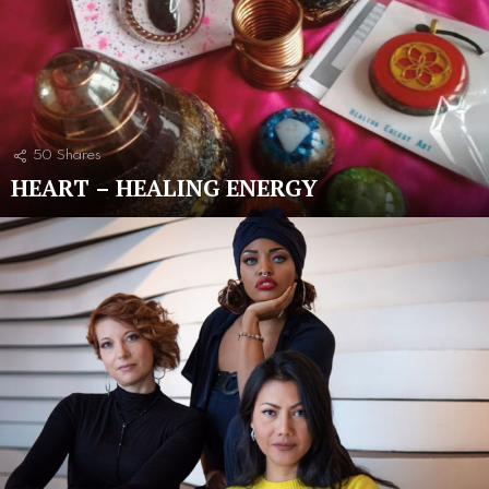
50
Shares
HEART – HEALING ENERGY