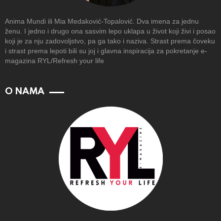
Anima Mundi ili Mia Medaković-Topalović. Dva imena za jednu
ženu. I jedno i drugo ona sasvim lepo uklapa u život koji živi i posao
koji je za nju zadovoljstvo, pa ga tako i naziva. Strast prema čoveku
i strast prema lepoti bili su joj i glavna inspiracija za pokretanje e-
magazina RYL/Refresh your life
O NAMA