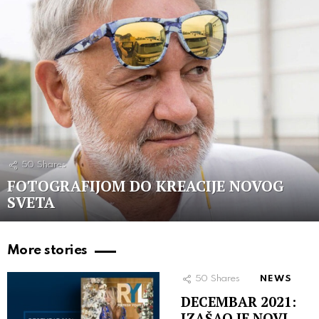
50
Shares
FOTOGRAFIJOM DO KREACIJE NOVOG
SVETA
More stories
50
Shares
NEWS
DECEMBAR 2021:
IZAŠAO JE NOVI