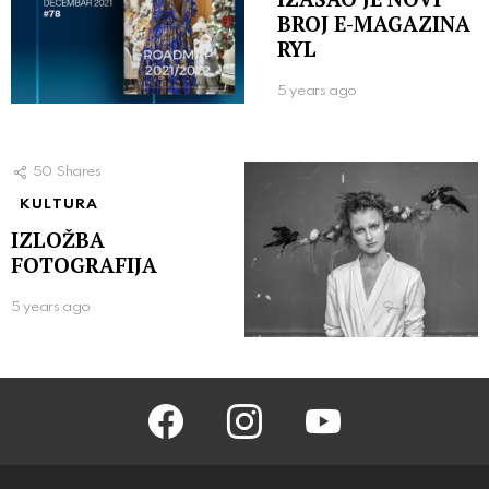
BROJ E-MAGAZINA
RYL
5 years ago
50
Shares
KULTURA
IZLOŽBA
FOTOGRAFIJA
5 years ago
facebook
instagram
youtube