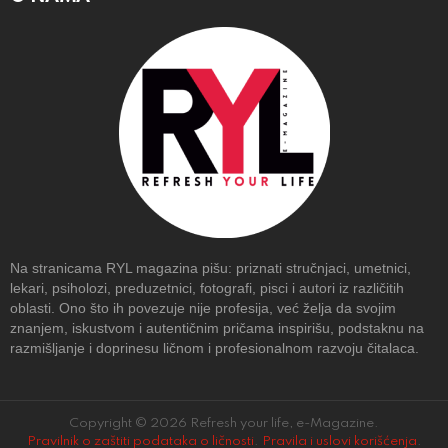
Na stranicama RYL magazina pišu: priznati stručnjaci, umetnici,
lekari, psiholozi, preduzetnici, fotografi, pisci i autori iz različitih
oblasti. Ono što ih povezuje nije profesija, već želja da svojim
znanjem, iskustvom i autentičnim pričama inspirišu, podstaknu na
razmišljanje i doprinesu ličnom i profesionalnom razvoju čitalaca.
Copyright © 2026 Refresh your life, e-Magazine.
Pravilnik o zaštiti podataka o ličnosti
.
Pravila i uslovi korišćenja
.