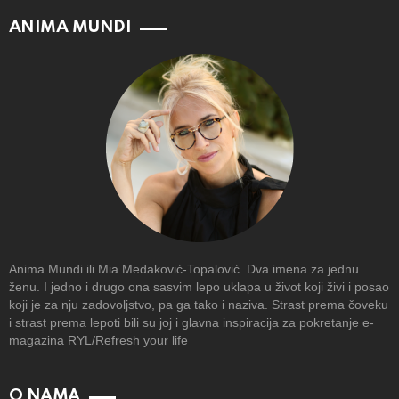
ANIMA MUNDI
Anima Mundi ili Mia Medaković-Topalović. Dva imena za jednu
ženu. I jedno i drugo ona sasvim lepo uklapa u život koji živi i posao
koji je za nju zadovoljstvo, pa ga tako i naziva. Strast prema čoveku
i strast prema lepoti bili su joj i glavna inspiracija za pokretanje e-
magazina RYL/Refresh your life
O NAMA