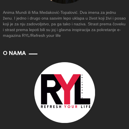
Anima Mundi ili Mia Medaković-Topalović. Dva imena za jednu
ženu. I jedno i drugo ona sasvim lepo uklapa u život koji živi i posao
koji je za nju zadovoljstvo, pa ga tako i naziva. Strast prema čoveku
i strast prema lepoti bili su joj i glavna inspiracija za pokretanje e-
magazina RYL/Refresh your life
O NAMA