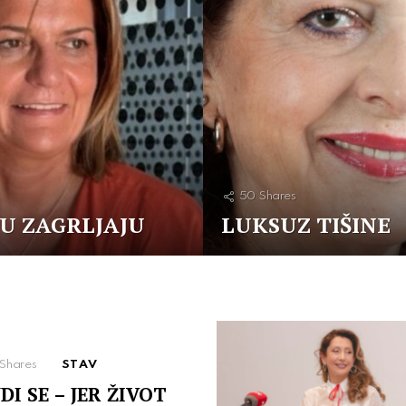
50
Shares
 U ZAGRLJAJU
LUKSUZ TIŠINE
Shares
STAV
DI SE – JER ŽIVOT