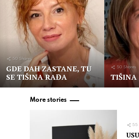
50
Shares
GDE DAH ZASTANE, TU
50
Shares
SE TIŠINA RAĐA
TIŠINA
More stories
55
USU