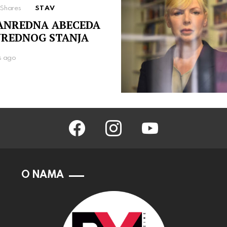
Shares
STAV
ANREDNA ABECEDA
REDNOG STANJA
s ago
facebook
instagram
youtube
O NAMA