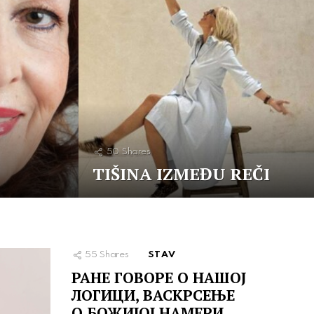
50
Shares
TIŠINA IZMEĐU REČI
55
Shares
STAV
РАНЕ ГОВОРЕ О НАШОЈ
ЛОГИЦИ, ВАСКРСЕЊЕ
О БОЖИЈОЈ НАМЕРИ