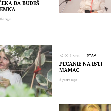
ČEKA DA BUDEŠ
REMNA
ths ago
50
Shares
STAV
PECANJE NA ISTI
MAMAC
6 years ago