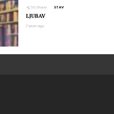
50
Shares
STAV
LJUBAV
7 years ago