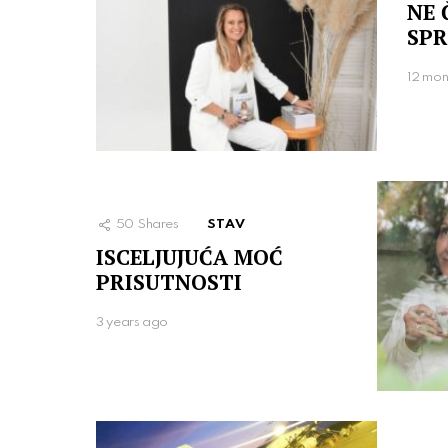
NE 
SP
12 mon
50
Shares
STAV
ISCELJUJUĆA MOĆ
PRISUTNOSTI
3 years ago