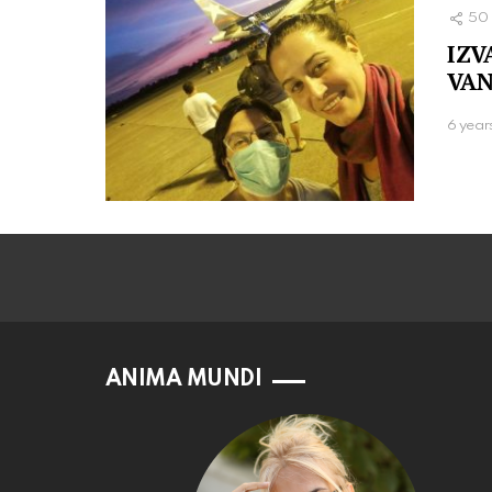
50
IZV
VAN
6 year
ANIMA MUNDI