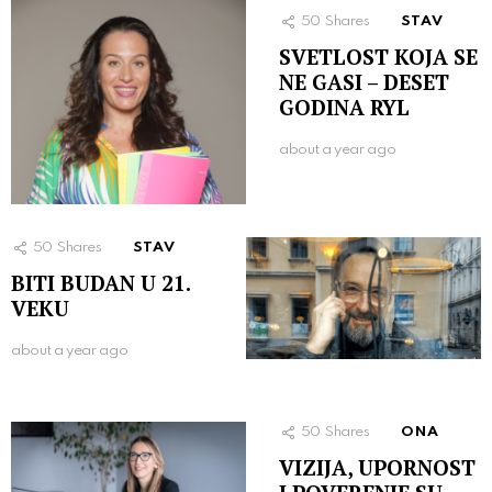
50
Shares
STAV
SVETLOST KOJA SE
NE GASI – DESET
GODINA RYL
about a year ago
50
Shares
STAV
BITI BUDAN U 21.
VEKU
about a year ago
50
Shares
ONA
VIZIJA, UPORNOST