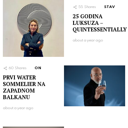
55
Shares
STAV
25 GODINA
LUKSUZA –
QUINTESSENTIALLY
about a year ago
60
Shares
ON
PRVI WATER
SOMMELIER NA
ZAPADNOM
BALKANU
about a year ago