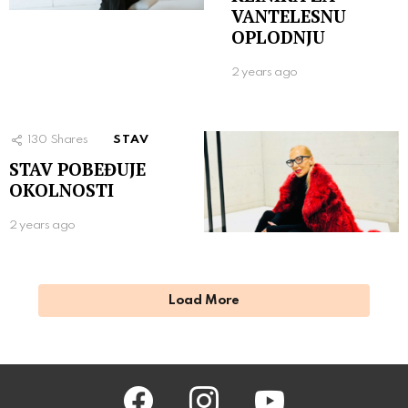
VANTELESNU
OPLODNJU
2 years ago
130
Shares
STAV
STAV POBEĐUJE
OKOLNOSTI
2 years ago
Load More
facebook
instagram
youtube