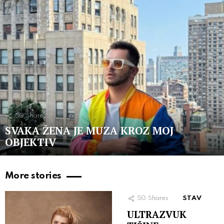
50
Shares
SVAKA ŽENA JE MUZA KROZ MOJ
OBJEKTIV
More stories
50
Shares
STAV
ULTRAZVUK