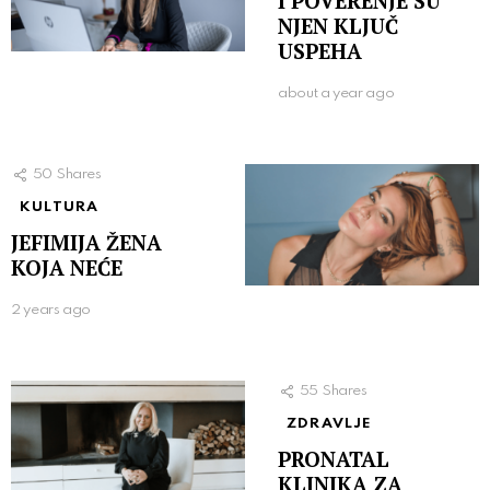
I POVERENJE SU
NJEN KLJUČ
USPEHA
about a year ago
50
Shares
KULTURA
JEFIMIJA ŽENA
KOJA NEĆE
2 years ago
55
Shares
ZDRAVLJE
PRONATAL
KLINIKA ZA