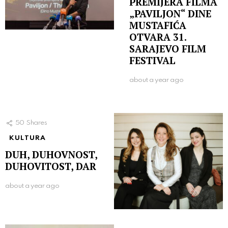
PREMIJERA FILMA
„PAVILJON“ DINE
MUSTAFIĆA
OTVARA 31.
SARAJEVO FILM
FESTIVAL
about a year ago
50
Shares
KULTURA
DUH, DUHOVNOST,
DUHOVITOST, DAR
about a year ago