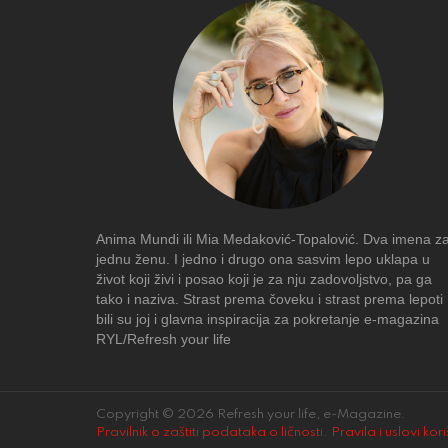
Anima Mundi ili Mia Medaković-Topalović. Dva imena z
jednu ženu. I jedno i drugo ona sasvim lepo uklapa u
život koji živi i posao koji je za nju zadovoljstvo, pa ga
tako i naziva. Strast prema čoveku i strast prema lepoti
bili su joj i glavna inspiracija za pokretanje e-magazina
RYL/Refresh your life
Copyright © 2026 Refresh your life, e-Magazine.
Pravilnik o zaštiti podataka o ličnosti
.
Pravila i uslovi kor