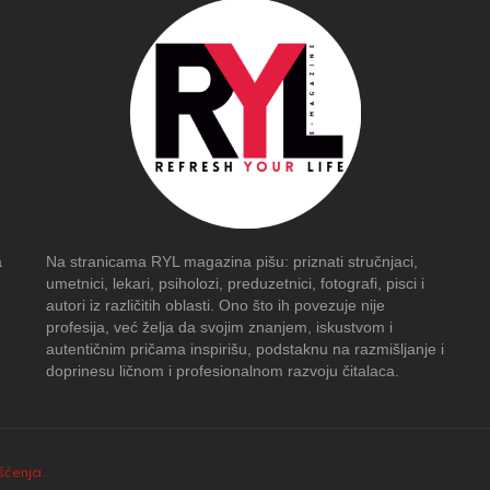
a
Na stranicama RYL magazina pišu: priznati stručnjaci,
umetnici, lekari, psiholozi, preduzetnici, fotografi, pisci i
autori iz različitih oblasti. Ono što ih povezuje nije
profesija, već želja da svojim znanjem, iskustvom i
autentičnim pričama inspirišu, podstaknu na razmišljanje i
doprinesu ličnom i profesionalnom razvoju čitalaca.
išćenja
.