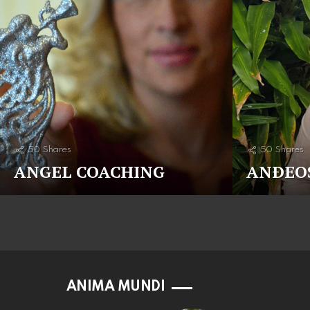
50
Shares
50
Shares
ANGEL COACHING
ANÐEO
ANIMA MUNDI