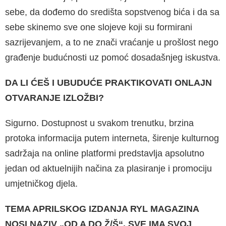
sebe, da dođemo do središta sopstvenog bića i da sa
sebe skinemo sve one slojeve koji su formirani
sazrijevanjem, a to ne znači vraćanje u prošlost nego
građenje budućnosti uz pomoć dosadašnjeg iskustva.
DA LI ĆEŠ I UBUDUĆE PRAKTIKOVATI ONLAJN
OTVARANJE IZLOŽBI?
Sigurno. Dostupnost u svakom trenutku, brzina
protoka informacija putem interneta, širenje kul­turnog
sadržaja na online platformi predstavlja apsolutno
jedan od aktuelnijih načina za plasira­nje i promociju
umjetničkog djela.
TEMA APRILSKOG IZDANJA RYL MAGAZINA
NOSI NA­ZIV „OD A DO Ž/Š“. SVE IMA SVOJ