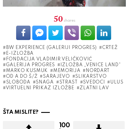
50
shares
BW EXPERIENCE (GALERIJI PROGRES)
CRTEŽ
E-IZLOŽBA
FONDACIJA VLADIMIR VELIČKOVIĆ
GALERIJA PROGRES
IZLOŽBA „VENICE LAND“
MARKO KUSMUK
MEMORIJA
NORDART
OD A DO Š/Ž
SARAJEVO
SLIKARSTVO
SLOBODA
SNAGA
STRAST
SVEDOCI
ULUS
VIR­TUELNI PRIKAZ IZLOŽBE
ZLATNI LAV
ŠTA MISLITE?
100