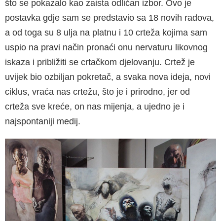
što se poka­zalo kao zaista odličan izbor. Ovo je
postavka gdje sam se predstavio sa 18 novih radova,
a od toga su 8 ulja na platnu i 10 crteža kojima sam
uspio na pravi način pronaći onu nervatu­ru likovnog
iskaza i približiti se crtačkom dje­lovanju. Crtež je
uvijek bio ozbiljan pokretač, a svaka nova ideja, novi
ciklus, vraća nas crtežu, što je i prirodno, jer od
crteža sve kreće, on nas mijenja, a ujedno je i
najspontaniji medij.