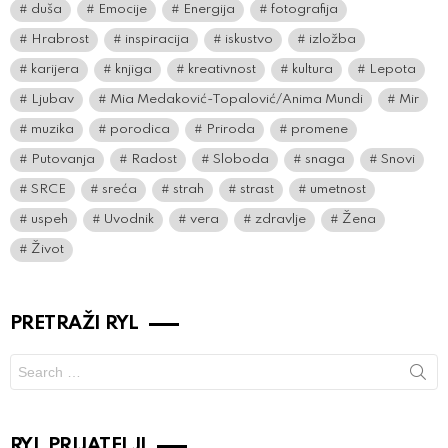
duša
Emocije
Energija
fotografija
Hrabrost
inspiracija
iskustvo
izložba
karijera
knjiga
kreativnost
kultura
Lepota
Ljubav
Mia Medaković-Topalović/Anima Mundi
Mir
muzika
porodica
Priroda
promene
Putovanja
Radost
Sloboda
snaga
Snovi
SRCE
sreća
strah
strast
umetnost
uspeh
Uvodnik
vera
zdravlje
Žena
Život
PRETRAŽI RYL
Search
for:
RYL PRIJATELJI