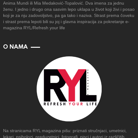
Anima Mundi ili Mia Medaković-Topalović. Dva imena za jednu
ženu. I jedno i drugo ona sasvim lepo uklapa u život koji živi i posao
koji je za nju zadovoljstvo, pa ga tako i naziva. Strast prema čoveku
i strast prema lepoti bili su joj i glavna inspiracija za pokretanje e-
magazina RYL/Refresh your life
O NAMA
Na stranicama RYL magazina pišu: priznati stručnjaci, umetnici,
lekari, psiholozi, preduzetnici, fotografi, pisci i autori iz različitih