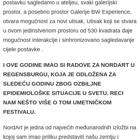
postavku sagledamo u ateljeu, svaki galerijski
prostor, a posebno prostor Ga­lerije BW Experience,
otvara mogućnost za novi utisak. Utisak koji se stvara
u ovom jedinstve­nom prostoru od 530 kvadrata daje
mogućnost interakcije i sinhronizovano sagledavanje
cijele postavke .
I OVE GODINE IMAO SI RADOVE ZA NORDART U
RE­GENSBURGU, KOJA JE ODLOŽENA ZA
SLEDEĆU GO­DINU ZBOG OZBILJNE
EPIDEMIOLOŠKE SITUACIJE U SVETU. RECI
NAM NEŠTO VIŠE O TOM UMETNIČKOM
FESTIVALU.
NordArt je jedna od najvećih međunarodnih izložbi na
kojoj sam imao priliku predstaviti našu zemlju i