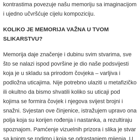
kontrastima povezuje našu memoriju sa imaginacijom
i ujedno učvr­šćuje cijelu kompoziciju.
KOLIKO JE MEMORIJA VAŽNA U TVOM
SLIKARSTVU?
Memorija daje značenje i dubinu svim stva­rima, sve
što se nalazi ispod površine je dio naše podsvijesti
koja je u skladu sa prirodom čovjeka – varljiva i
podložna uticajima. Nije po­trebno ulaziti u metafizičko
ili okultno da bismo shvatili koliko su uticaji pod
kojima se formira čovjek i njegova svijest brojni i
snažni. Svje­stan ove činjenice, istražujem upravo ona
polja koja su korijen rođenja i nastanka, a rezultiraju
spoznajom. Pamćenje vizuelnih prizora i slika je stvar
sa kojom se rodimo i koja se odrasta­njem mijenja. U