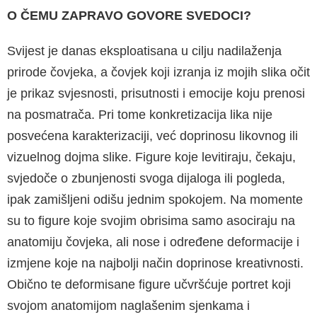
O ČEMU ZAPRAVO GOVORE SVEDOCI?
Svijest je danas eksploatisana u cilju nadilaže­nja
prirode čovjeka, a čovjek koji izranja iz mo­jih slika očit
je prikaz svjesnosti, prisutnosti i emocije koju prenosi
na posmatrača. Pri tome konkretizacija lika nije
posvećena karakteriza­ciji, već doprinosu likovnog ili
vizuelnog dojma slike. Figure koje levitiraju, čekaju,
svjedoče o zbunjenosti svoga dijaloga ili pogleda,
ipak za­mišljeni odišu jednim spokojem. Na momente
su to figure koje svojim obrisima samo asoci­raju na
anatomiju čovjeka, ali nose i određene deformacije i
izmjene koje na najbolji način do­prinose kreativnosti.
Obično te deformisane fi­gure učvršćuje portret koji
svojom anatomijom naglašenim sjenkama i