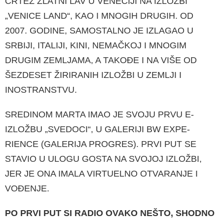
CRTEŽ ZLATNI LAV U VENECIJI NA IZLOŽBI
„VENICE LAND“, KAO I MNOGIH DRUGIH. OD
2007. GODINE, SAMOSTALNO JE IZLAGAO U
SRBIJI, ITALIJI, KINI, NEMAČKOJ I MNOGIM
DRUGIM ZEMLJAMA, A TAKOĐE I NA VIŠE OD
ŠEZDESET ŽIRIRANIH IZLOŽBI U ZEMLJI I
INOSTRANSTVU.
SREDINOM MARTA IMAO JE SVOJU PRVU E-
IZLOŽBU „SVEDOCI“, U GALERIJI BW EXPE­
RIENCE (GALERIJA PROGRES). PRVI PUT SE
STAVIO U ULOGU GOSTA NA SVOJOJ IZLOŽ­BI,
JER JE ONA IMALA VIRTUELNO OTVARA­NJE I
VOĐENJE.
PO PRVI PUT SI RADIO OVAKO NEŠTO, SHODNO