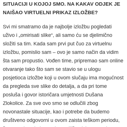
SITU­ACIJI U KOJOJ SMO. NA KAKAV ODJEK JE
NAIŠAO VIR­TUELNI PRIKAZ IZLOŽBE?
Svi mi smatramo da je najbolje izložbu pogle­dati
uživo i „omirisati slike“, ali samo ću se dje­limično
složiti sa tim. Kada sam prvi put čuo za virtuelnu
izložbu, pomislio sam – ovo je samo način da vidim
šta sam propustio. Vođen time, pripremao sam online
otvaranje tako što sam se stavio se u ulogu
posjetioca izložbe koji u ovom slučaju ima mogućnost
da pregleda sve slike do detalja, a da pri tome
posluša i govor istoričara umjetnosti Dušana
Zlokolice. Za sve ovo smo se odlučili zbog
novonastale situacije, kao i potrebe da budemo
društveno odgovor­ni u ovom zaista teškom periodu,