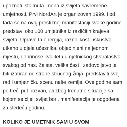
upoznati istaknuta imena iz svijeta sa­vremene
umjetnosti. Prvi NordArt je organizovan 1999. i od
tada se na ovoj prestižnoj manifesta­ciji svake godine
predstavi oko 100 umjetnika iz različitih krajeva
svijeta. Upravo ta energija, raznolikost i iskustvo
utkano u djela učesnika, objedinjeni na jednom
mjestu, doprinose kvali­tetu umjetničkog stvaralaštva
svakog od nas. Zaista, velika čast i zadovoljstvo je
biti izabran od strane stručnog žirija, predstaviti svoj
rad i umjetničku scenu naše zemlje. Ove godine sam
po treći put pozvan, ali zbog trenutne situacije sa
kojom se cijeli svijet bori, manifestacija je odgo­đena
za sledeću godinu.
KOLIKO JE UMETNIK SAM U SVOM