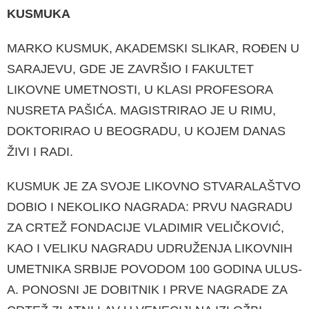
KUSMUKA
MARKO KUSMUK, AKADEMSKI SLIKAR, RO­ĐEN U
SARAJEVU, GDE JE ZAVRŠIO I FAKUL­TET
LIKOVNE UMETNOSTI, U KLASI PROFE­SORA
NUSRETA PAŠIĆA. MAGISTRIRAO JE U RIMU,
DOKTORIRAO U BEOGRADU, U KO­JEM DANAS
ŽIVI I RADI.
KUSMUK JE ZA SVOJE LIKOVNO STVA­RALAŠTVO
DOBIO I NEKOLIKO NAGRADA: PRVU NAGRADU
ZA CRTEŽ FONDACIJE VLADIMIR VELIČKOVIĆ,
KAO I VELIKU NA­GRADU UDRUŽENJA LIKOVNIH
UMETNIKA SRBIJE POVODOM 100 GODINA ULUS-
A. PO­NOSNI JE DOBITNIK I PRVE NAGRADE ZA