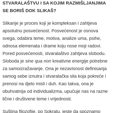
STVARALAŠTVU I SA KOJIM RAZMIŠLJANJIMA
SE BORIŠ DOK SLIKAŠ?
Slikanje je proces koji je kompleksan i zahtjeva
apsolutnu posvećenost. Posvećenost je osnova
svega, odabira teme, motiva, analize uma, psihe,
odnosa elemenata i drame koju nose moji ra­dovi.
Pored posvećenosti, stvaralaštvo zahtjeva slobodu.
Sloboda je
sine qua non
kreativne ener­gije potrebne
za samoizražavanje. Ona je nezavi­snost definisanja
samog sebe iznutra i stvaralač­ka sila koja pokreće i
prenosi na djelo misli i duh. Kao takva, ona je
obuhvatnija od individualizma, upućuje nas na razne
lične i društvene teme i vri­jednosti.
Suština filozofije, po Sokratu, jeste da spozna­mo