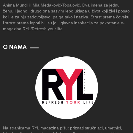
Anima Mundi ili Mia Medaković-Topalović. Dva imena za jednu
ženu. I jedno i drugo ona sasvim lepo uklapa u život koji živi i posao
koji je za nju zadovoljstvo, pa ga tako i naziva. Strast prema čoveku
i strast prema lepoti bili su joj i glavna inspiracija za pokretanje e-
magazina RYL/Refresh your life
O NAMA
Na stranicama RYL magazina pišu: priznati stručnjaci, umetnici,