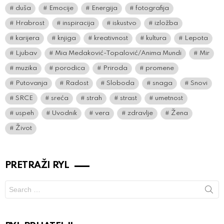
duša
Emocije
Energija
fotografija
Hrabrost
inspiracija
iskustvo
izložba
karijera
knjiga
kreativnost
kultura
Lepota
Ljubav
Mia Medaković-Topalović/Anima Mundi
Mir
muzika
porodica
Priroda
promene
Putovanja
Radost
Sloboda
snaga
Snovi
SRCE
sreća
strah
strast
umetnost
uspeh
Uvodnik
vera
zdravlje
Žena
Život
PRETRAŽI RYL
Search
for: