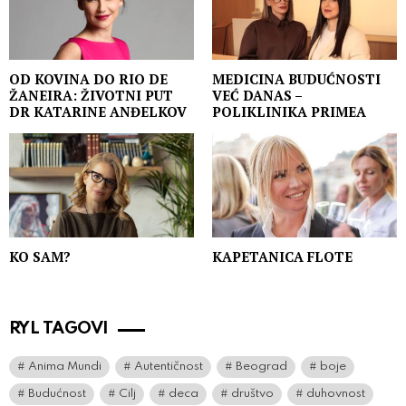
OD KOVINA DO RIO DE
MEDICINA BUDUĆNOSTI
ŽANEIRA: ŽIVOTNI PUT
VEĆ DANAS –
DR KATARINE ANĐELKOV
POLIKLINIKA PRIMEA
KO SAM?
KAPETANICA FLOTE
RYL TAGOVI
Anima Mundi
Autentičnost
Beograd
boje
Budućnost
Cilj
deca
društvo
duhovnost