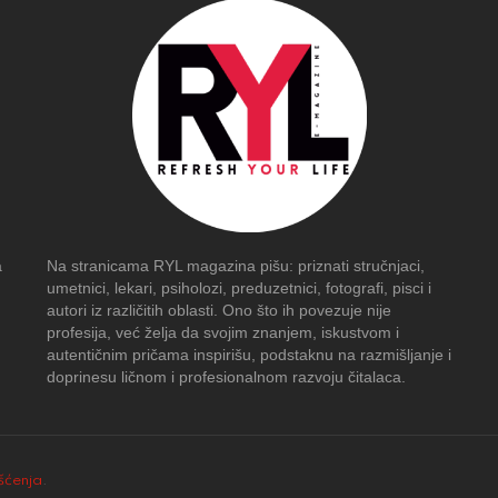
a
Na stranicama RYL magazina pišu: priznati stručnjaci,
umetnici, lekari, psiholozi, preduzetnici, fotografi, pisci i
autori iz različitih oblasti. Ono što ih povezuje nije
profesija, već želja da svojim znanjem, iskustvom i
autentičnim pričama inspirišu, podstaknu na razmišljanje i
doprinesu ličnom i profesionalnom razvoju čitalaca.
išćenja
.