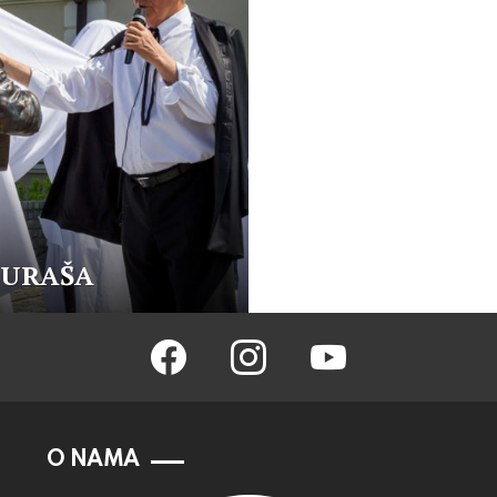
BURAŠA
facebook
instagram
youtube
O NAMA