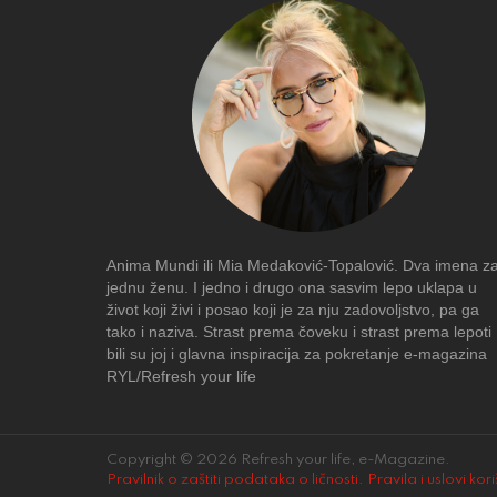
Anima Mundi ili Mia Medaković-Topalović. Dva imena z
jednu ženu. I jedno i drugo ona sasvim lepo uklapa u
život koji živi i posao koji je za nju zadovoljstvo, pa ga
tako i naziva. Strast prema čoveku i strast prema lepoti
bili su joj i glavna inspiracija za pokretanje e-magazina
RYL/Refresh your life
Copyright © 2026 Refresh your life, e-Magazine.
Pravilnik o zaštiti podataka o ličnosti
.
Pravila i uslovi kor