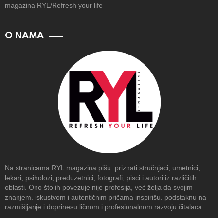
magazina RYL/Refresh your life
O NAMA
Na stranicama RYL magazina pišu: priznati stručnjaci, umetnici,
lekari, psiholozi, preduzetnici, fotografi, pisci i autori iz različitih
oblasti. Ono što ih povezuje nije profesija, već želja da svojim
znanjem, iskustvom i autentičnim pričama inspirišu, podstaknu na
razmišljanje i doprinesu ličnom i profesionalnom razvoju čitalaca.