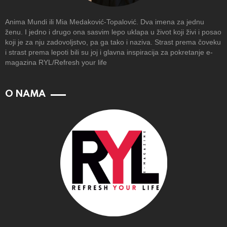
Anima Mundi ili Mia Medaković-Topalović. Dva imena za jednu
ženu. I jedno i drugo ona sasvim lepo uklapa u život koji živi i posao
koji je za nju zadovoljstvo, pa ga tako i naziva. Strast prema čoveku
i strast prema lepoti bili su joj i glavna inspiracija za pokretanje e-
magazina RYL/Refresh your life
O NAMA