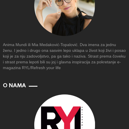
Anima Mundi ili Mia Medaković-Topalović. Dva imena za jednu
ženu. I jedno i drugo ona sasvim lepo uklapa u život koji živi i posao
koji je za nju zadovoljstvo, pa ga tako i naziva. Strast prema čoveku
i strast prema lepoti bili su joj i glavna inspiracija za pokretanje e-
magazina RYL/Refresh your life
O NAMA