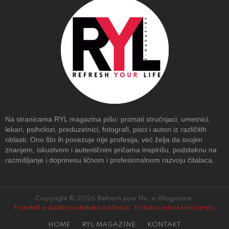
Na stranicama RYL magazina pišu: priznati stručnjaci, umetnici,
lekari, psiholozi, preduzetnici, fotografi, pisci i autori iz različitih
oblasti. Ono što ih povezuje nije profesija, već želja da svojim
znanjem, iskustvom i autentičnim pričama inspirišu, podstaknu na
razmišljanje i doprinesu ličnom i profesionalnom razvoju čitalaca.
Copyright © 2026 Refresh your life, e-Magazine.
Pravilnik o zaštiti podataka o ličnosti
.
Pravila i uslovi korišćenja
.
HOME
RYL MAGAZINE
KONTAKT