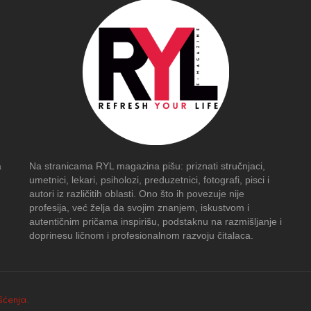
a
Na stranicama RYL magazina pišu: priznati stručnjaci,
umetnici, lekari, psiholozi, preduzetnici, fotografi, pisci i
autori iz različitih oblasti. Ono što ih povezuje nije
profesija, već želja da svojim znanjem, iskustvom i
autentičnim pričama inspirišu, podstaknu na razmišljanje i
doprinesu ličnom i profesionalnom razvoju čitalaca.
išćenja
.