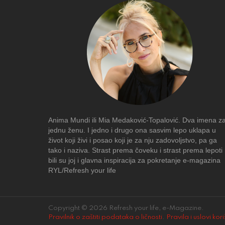
Anima Mundi ili Mia Medaković-Topalović. Dva imena z
jednu ženu. I jedno i drugo ona sasvim lepo uklapa u
život koji živi i posao koji je za nju zadovoljstvo, pa ga
tako i naziva. Strast prema čoveku i strast prema lepoti
bili su joj i glavna inspiracija za pokretanje e-magazina
RYL/Refresh your life
Copyright © 2026 Refresh your life, e-Magazine.
Pravilnik o zaštiti podataka o ličnosti
.
Pravila i uslovi kor