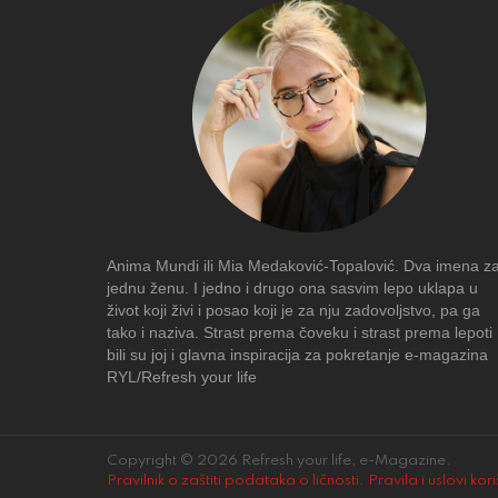
Anima Mundi ili Mia Medaković-Topalović. Dva imena z
jednu ženu. I jedno i drugo ona sasvim lepo uklapa u
život koji živi i posao koji je za nju zadovoljstvo, pa ga
tako i naziva. Strast prema čoveku i strast prema lepoti
bili su joj i glavna inspiracija za pokretanje e-magazina
RYL/Refresh your life
Copyright © 2026 Refresh your life, e-Magazine.
Pravilnik o zaštiti podataka o ličnosti
.
Pravila i uslovi kor