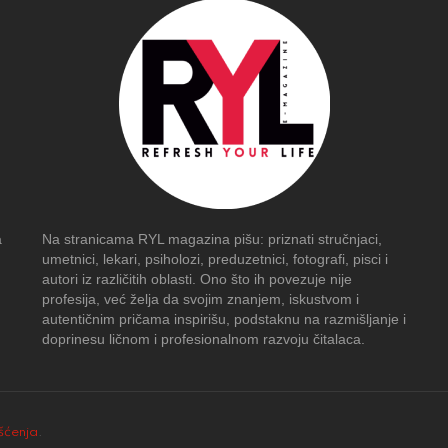
a
Na stranicama RYL magazina pišu: priznati stručnjaci,
umetnici, lekari, psiholozi, preduzetnici, fotografi, pisci i
autori iz različitih oblasti. Ono što ih povezuje nije
profesija, već želja da svojim znanjem, iskustvom i
autentičnim pričama inspirišu, podstaknu na razmišljanje i
doprinesu ličnom i profesionalnom razvoju čitalaca.
išćenja
.