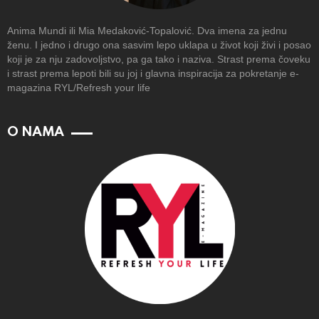
Anima Mundi ili Mia Medaković-Topalović. Dva imena za jednu
ženu. I jedno i drugo ona sasvim lepo uklapa u život koji živi i posao
koji je za nju zadovoljstvo, pa ga tako i naziva. Strast prema čoveku
i strast prema lepoti bili su joj i glavna inspiracija za pokretanje e-
magazina RYL/Refresh your life
O NAMA