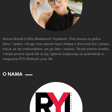
Anima Mundi ili Mia Medaković-Topalović. Dva imena za jednu
ženu. I jedno i drugo ona sasvim lepo uklapa u život koji živi i posao
koji je za nju zadovoljstvo, pa ga tako i naziva. Strast prema čoveku
i strast prema lepoti bili su joj i glavna inspiracija za pokretanje e-
magazina RYL/Refresh your life
O NAMA