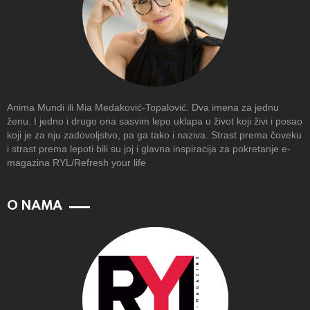
Anima Mundi ili Mia Medaković-Topalović. Dva imena za jednu
ženu. I jedno i drugo ona sasvim lepo uklapa u život koji živi i posao
koji je za nju zadovoljstvo, pa ga tako i naziva. Strast prema čoveku
i strast prema lepoti bili su joj i glavna inspiracija za pokretanje e-
magazina RYL/Refresh your life
O NAMA