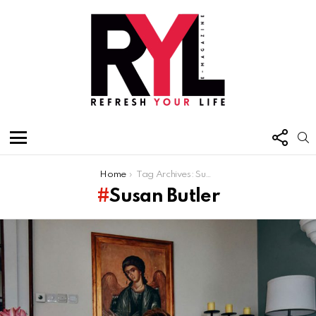
FOL
S
US
Menu
You are here:
Home
Tag Archives: Susan Butler
Susan Butler
Latest
stories