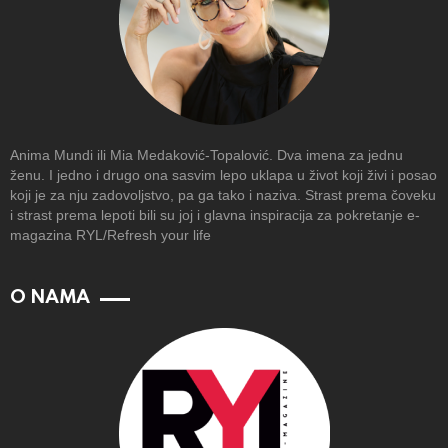
Anima Mundi ili Mia Medaković-Topalović. Dva imena za jednu
ženu. I jedno i drugo ona sasvim lepo uklapa u život koji živi i posao
koji je za nju zadovoljstvo, pa ga tako i naziva. Strast prema čoveku
i strast prema lepoti bili su joj i glavna inspiracija za pokretanje e-
magazina RYL/Refresh your life
O NAMA