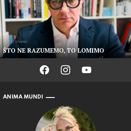
50
Shares
ŠTO NE RAZUMEMO, TO LOMIMO
facebook
instagram
youtube
ANIMA MUNDI