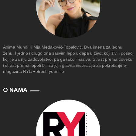
Anima Mundi ili Mia Medaković-Topalović. Dva imena za jednu
ženu. I jedno i drugo ona sasvim lepo uklapa u život koji živi i posao
koji je za nju zadovoljstvo, pa ga tako i naziva. Strast prema čoveku
i strast prema lepoti bili su joj i glavna inspiracija za pokretanje e-
magazina RYL/Refresh your life
O NAMA