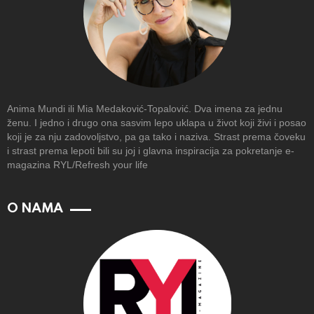
Anima Mundi ili Mia Medaković-Topalović. Dva imena za jednu
ženu. I jedno i drugo ona sasvim lepo uklapa u život koji živi i posao
koji je za nju zadovoljstvo, pa ga tako i naziva. Strast prema čoveku
i strast prema lepoti bili su joj i glavna inspiracija za pokretanje e-
magazina RYL/Refresh your life
O NAMA