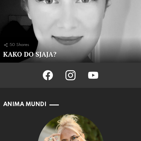
50
Shares
KAKO DO SJAJA?
facebook
instagram
youtube
ANIMA MUNDI