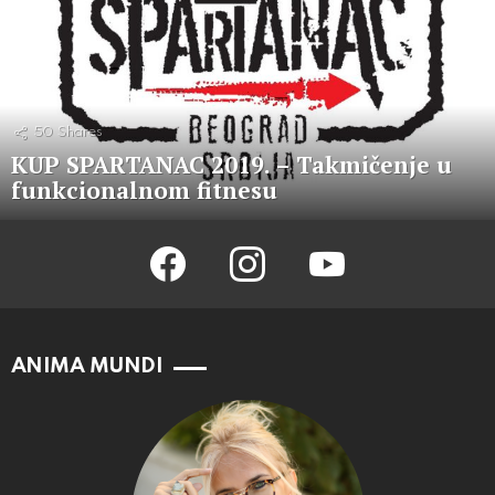
50
Shares
KUP SPARTANAC 2019. – Takmičenje u
funkcionalnom fitnesu
facebook
instagram
youtube
ANIMA MUNDI