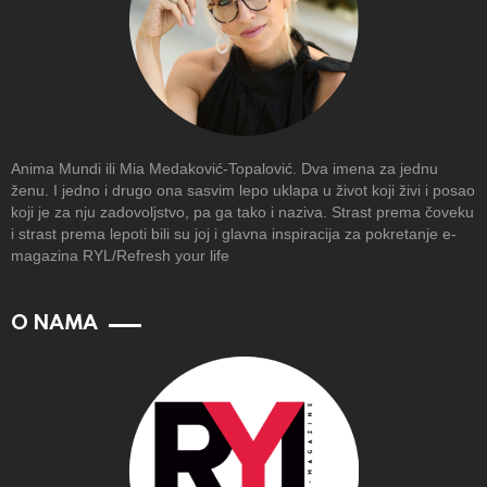
Anima Mundi ili Mia Medaković-Topalović. Dva imena za jednu
ženu. I jedno i drugo ona sasvim lepo uklapa u život koji živi i posao
koji je za nju zadovoljstvo, pa ga tako i naziva. Strast prema čoveku
i strast prema lepoti bili su joj i glavna inspiracija za pokretanje e-
magazina RYL/Refresh your life
O NAMA