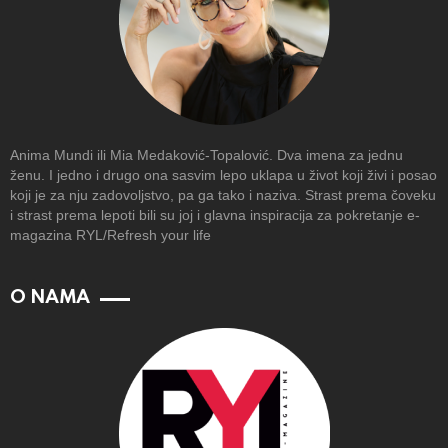
Anima Mundi ili Mia Medaković-Topalović. Dva imena za jednu
ženu. I jedno i drugo ona sasvim lepo uklapa u život koji živi i posao
koji je za nju zadovoljstvo, pa ga tako i naziva. Strast prema čoveku
i strast prema lepoti bili su joj i glavna inspiracija za pokretanje e-
magazina RYL/Refresh your life
O NAMA