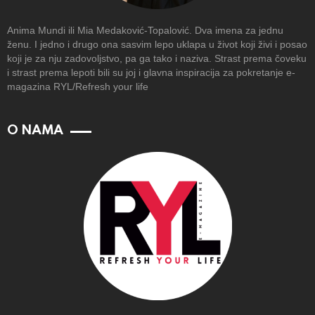
Anima Mundi ili Mia Medaković-Topalović. Dva imena za jednu
ženu. I jedno i drugo ona sasvim lepo uklapa u život koji živi i posao
koji je za nju zadovoljstvo, pa ga tako i naziva. Strast prema čoveku
i strast prema lepoti bili su joj i glavna inspiracija za pokretanje e-
magazina RYL/Refresh your life
O NAMA