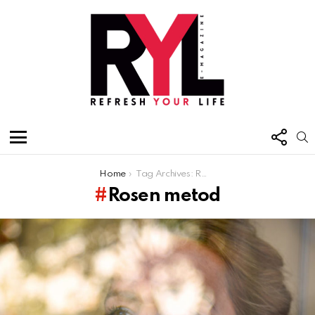
FOL
S
US
Menu
You are here:
Home
Tag Archives: Rosen metod
Rosen metod
Latest
stories