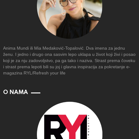
Anima Mundi ili Mia Medaković-Topalović. Dva imena za jednu
ženu. I jedno i drugo ona sasvim lepo uklapa u život koji živi i posao
koji je za nju zadovoljstvo, pa ga tako i naziva. Strast prema čoveku
i strast prema lepoti bili su joj i glavna inspiracija za pokretanje e-
magazina RYL/Refresh your life
O NAMA