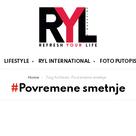
LIFESTYLE
RYL INTERNATIONAL
FOTO PUTOPIS
Home
Tag Archives: Povremene smet­nje
Povremene smet­nje