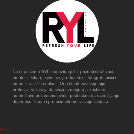
a
Na stranicama RYL magazina pišu: priznati stručnjaci,
umetnici, lekari, psiholozi, preduzetnici, fotografi, pisci i
autori iz različitih oblasti. Ono što ih povezuje nije
profesija, već želja da svojim znanjem, iskustvom i
autentičnim pričama inspirišu, podstaknu na razmišljanje i
doprinesu ličnom i profesionalnom razvoju čitalaca.
išćenja
.