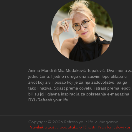
Anima Mundi ili Mia Medaković-Topalović. Dva imena z
jednu ženu. I jedno i drugo ona sasvim lepo uklapa u
život koji živi i posao koji je za nju zadovoljstvo, pa ga
tako i naziva. Strast prema čoveku i strast prema lepoti
bili su joj i glavna inspiracija za pokretanje e-magazina
RYL/Refresh your life
Copyright © 2026 Refresh your life, e-Magazine.
Pravilnik o zaštiti podataka o ličnosti
.
Pravila i uslovi kor