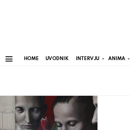
HOME
UVODNIK
INTERVJU
ANIMA
Menu
You are here:
Latest
stories