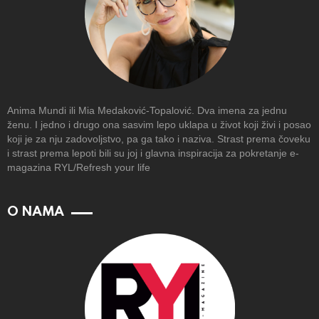
Anima Mundi ili Mia Medaković-Topalović. Dva imena za jednu
ženu. I jedno i drugo ona sasvim lepo uklapa u život koji živi i posao
koji je za nju zadovoljstvo, pa ga tako i naziva. Strast prema čoveku
i strast prema lepoti bili su joj i glavna inspiracija za pokretanje e-
magazina RYL/Refresh your life
O NAMA