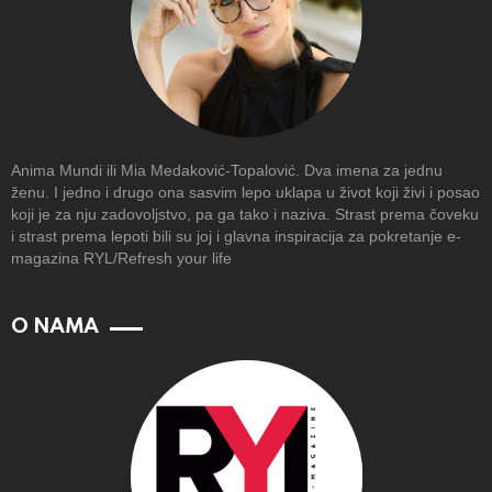
Anima Mundi ili Mia Medaković-Topalović. Dva imena za jednu
ženu. I jedno i drugo ona sasvim lepo uklapa u život koji živi i posao
koji je za nju zadovoljstvo, pa ga tako i naziva. Strast prema čoveku
i strast prema lepoti bili su joj i glavna inspiracija za pokretanje e-
magazina RYL/Refresh your life
O NAMA