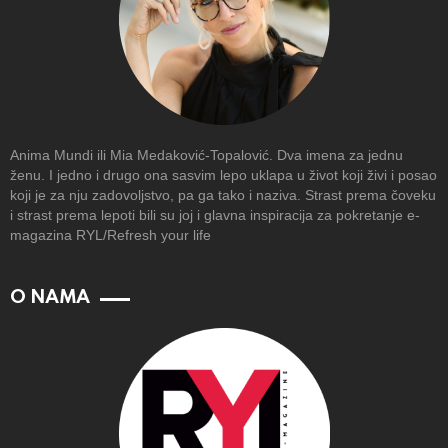
Anima Mundi ili Mia Medaković-Topalović. Dva imena za jednu
ženu. I jedno i drugo ona sasvim lepo uklapa u život koji živi i posao
koji je za nju zadovoljstvo, pa ga tako i naziva. Strast prema čoveku
i strast prema lepoti bili su joj i glavna inspiracija za pokretanje e-
magazina RYL/Refresh your life
O NAMA