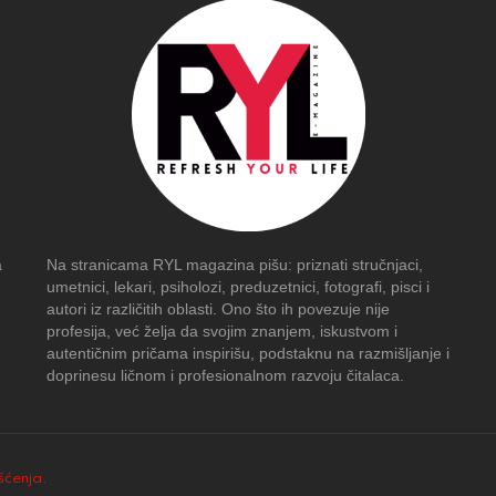
a
Na stranicama RYL magazina pišu: priznati stručnjaci,
umetnici, lekari, psiholozi, preduzetnici, fotografi, pisci i
autori iz različitih oblasti. Ono što ih povezuje nije
profesija, već želja da svojim znanjem, iskustvom i
autentičnim pričama inspirišu, podstaknu na razmišljanje i
doprinesu ličnom i profesionalnom razvoju čitalaca.
išćenja
.