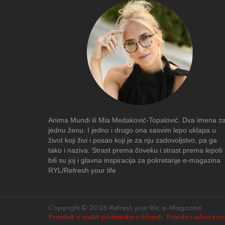
Anima Mundi ili Mia Medaković-Topalović. Dva imena z
jednu ženu. I jedno i drugo ona sasvim lepo uklapa u
život koji živi i posao koji je za nju zadovoljstvo, pa ga
tako i naziva. Strast prema čoveku i strast prema lepoti
bili su joj i glavna inspiracija za pokretanje e-magazina
RYL/Refresh your life
Copyright © 2026 Refresh your life, e-Magazine.
Pravilnik o zaštiti podataka o ličnosti
.
Pravila i uslovi kor