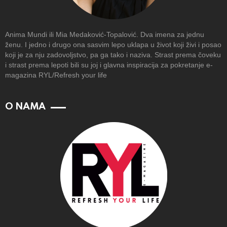
Anima Mundi ili Mia Medaković-Topalović. Dva imena za jednu
ženu. I jedno i drugo ona sasvim lepo uklapa u život koji živi i posao
koji je za nju zadovoljstvo, pa ga tako i naziva. Strast prema čoveku
i strast prema lepoti bili su joj i glavna inspiracija za pokretanje e-
magazina RYL/Refresh your life
O NAMA