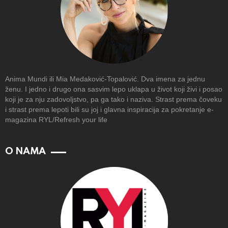
Anima Mundi ili Mia Medaković-Topalović. Dva imena za jednu
ženu. I jedno i drugo ona sasvim lepo uklapa u život koji živi i posao
koji je za nju zadovoljstvo, pa ga tako i naziva. Strast prema čoveku
i strast prema lepoti bili su joj i glavna inspiracija za pokretanje e-
magazina RYL/Refresh your life
O NAMA