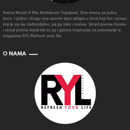
Anima Mundi ili Mia Medaković-Topalović. Dva imena za jednu
ženu. I jedno i drugo ona sasvim lepo uklapa u život koji živi i posao
koji je za nju zadovoljstvo, pa ga tako i naziva. Strast prema čoveku
i strast prema lepoti bili su joj i glavna inspiracija za pokretanje e-
magazina RYL/Refresh your life
O NAMA