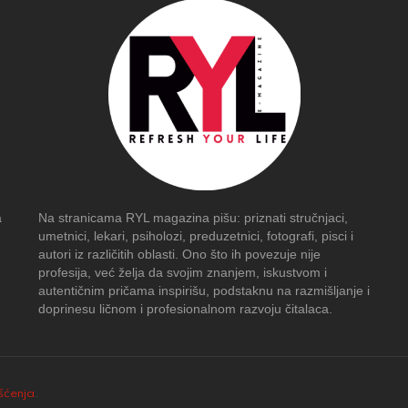
a
Na stranicama RYL magazina pišu: priznati stručnjaci,
umetnici, lekari, psiholozi, preduzetnici, fotografi, pisci i
autori iz različitih oblasti. Ono što ih povezuje nije
profesija, već želja da svojim znanjem, iskustvom i
autentičnim pričama inspirišu, podstaknu na razmišljanje i
doprinesu ličnom i profesionalnom razvoju čitalaca.
išćenja
.