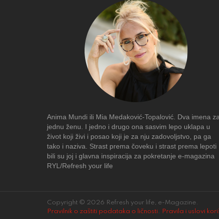
Anima Mundi ili Mia Medaković-Topalović. Dva imena z
jednu ženu. I jedno i drugo ona sasvim lepo uklapa u
život koji živi i posao koji je za nju zadovoljstvo, pa ga
tako i naziva. Strast prema čoveku i strast prema lepoti
bili su joj i glavna inspiracija za pokretanje e-magazina
RYL/Refresh your life
Copyright © 2026 Refresh your life, e-Magazine.
Pravilnik o zaštiti podataka o ličnosti
.
Pravila i uslovi kor